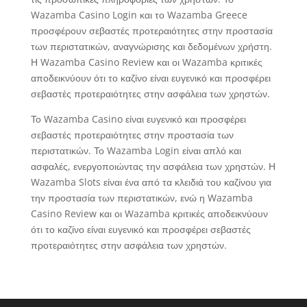
Wazamba Casino Login και το Wazamba Greece
προσφέρουν σεβαστές προτεραιότητες στην προστασία
των περιστατικών, αναγνώρισης και δεδομένων χρήστη.
Η Wazamba Casino Review και οι Wazamba κριτικές
αποδεικνύουν ότι το καζίνο είναι ευγενικό και προσφέρει
σεβαστές προτεραιότητες στην ασφάλεια των χρηστών.
Το Wazamba Casino είναι ευγενικό και προσφέρει
σεβαστές προτεραιότητες στην προστασία των
περιστατικών. Το Wazamba Login είναι απλό και
ασφαλές, ενεργοποιώντας την ασφάλεια των χρηστών. Η
Wazamba Slots είναι ένα από τα κλειδιά του καζίνου για
την προστασία των περιστατικών, ενώ η Wazamba
Casino Review και οι Wazamba κριτικές αποδεικνύουν
ότι το καζίνο είναι ευγενικό και προσφέρει σεβαστές
προτεραιότητες στην ασφάλεια των χρηστών.