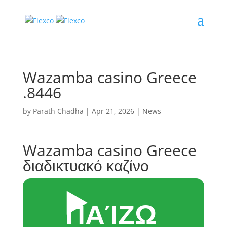
Wazamba casino Greece
.8446
by
Parath Chadha
|
Apr 21, 2026
|
News
Wazamba casino Greece
διαδικτυακό καζίνο
▶️
ΠΑΊΖΩ