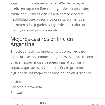
Según un informe reciente, el 70% de los argentinos
prefieren jugar en línea en lugar de ir a un casino
tradicional. Esto es debido a la comodidad y la
flexibilidad que ofrecen los casinos online, que
permiten a los jugadores jugar desde cualquier
lugar y en cualquier momento.
Mejores casinos online en
Argentina
En este sentido, es importante destacar que no
todos los casinos online son iguales. Algunos de ellos
ofrecen experiencias de juego más atractivas y
seguras que otros. A continuación, te presento
algunos de los mejores casinos online en Argentina:
Casino
Bono de bienvenida
Software
100%