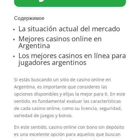
Содержимое
La situación actual del mercado
Mejores casinos online en
Argentina
Los mejores casinos en línea para
jugadores argentinos
Si estás buscando un sitio de casino online en
Argentina, es importante que consideres las
opciones disponibles y elijas la mejor para ti. En este
sentido, es fundamental evaluar las características
de cada casino online, como su licencia, seguridad,
variedad de juegos y bonos.
En este sentido, casino online con bono sin depósito
es una excelente opción para aquellos que buscan