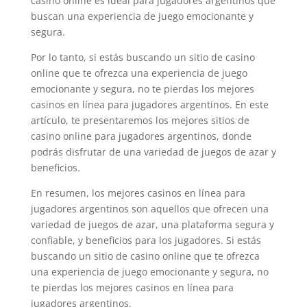
casino online es ideal para jugadores argentinos que
buscan una experiencia de juego emocionante y
segura.
Por lo tanto, si estás buscando un sitio de casino
online que te ofrezca una experiencia de juego
emocionante y segura, no te pierdas los mejores
casinos en línea para jugadores argentinos. En este
artículo, te presentaremos los mejores sitios de
casino online para jugadores argentinos, donde
podrás disfrutar de una variedad de juegos de azar y
beneficios.
En resumen, los mejores casinos en línea para
jugadores argentinos son aquellos que ofrecen una
variedad de juegos de azar, una plataforma segura y
confiable, y beneficios para los jugadores. Si estás
buscando un sitio de casino online que te ofrezca
una experiencia de juego emocionante y segura, no
te pierdas los mejores casinos en línea para
jugadores argentinos.