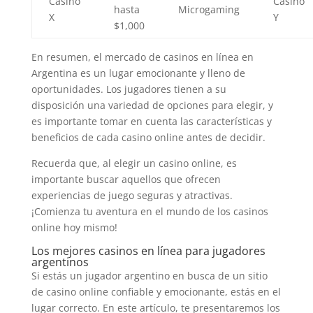
Casino
Casino
hasta
Microgaming
X
Y
$1,000
En resumen, el mercado de casinos en línea en
Argentina es un lugar emocionante y lleno de
oportunidades. Los jugadores tienen a su
disposición una variedad de opciones para elegir, y
es importante tomar en cuenta las características y
beneficios de cada casino online antes de decidir.
Recuerda que, al elegir un casino online, es
importante buscar aquellos que ofrecen
experiencias de juego seguras y atractivas.
¡Comienza tu aventura en el mundo de los casinos
online hoy mismo!
Los mejores casinos en línea para jugadores
argentinos
Si estás un jugador argentino en busca de un sitio
de casino online confiable y emocionante, estás en el
lugar correcto. En este artículo, te presentaremos los