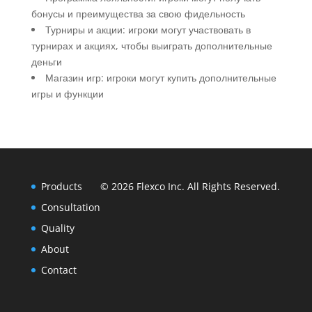
бонусы и преимущества за свою фидельность
Турниры и акции: игроки могут участвовать в
турнирах и акциях, чтобы выиграть дополнительные
деньги
Магазин игр: игроки могут купить дополнительные
игры и функции
Products
©
2026 Flexco Inc. All Rights Reserved.
Consultation
Quality
About
Contact