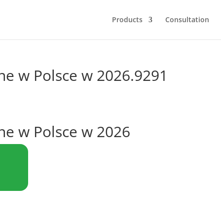
Products
Consultation
ne w Polsce w 2026.9291
ne w Polsce w 2026