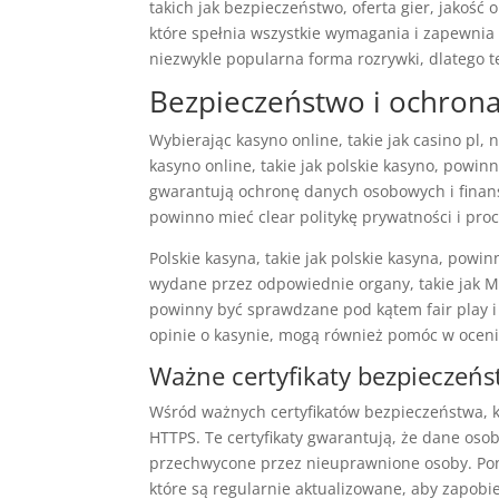
takich jak bezpieczeństwo, oferta gier, jakość
które spełnia wszystkie wymagania i zapewnia
niezwykle popularna forma rozrywki, dlatego t
Bezpieczeństwo i ochrona
Wybierając kasyno online, takie jak casino pl,
kasyno online, takie jak polskie kasyno, powin
gwarantują ochronę danych osobowych i finans
powinno mieć clear politykę prywatności i pro
Polskie kasyna, takie jak polskie kasyna, powi
wydane przez odpowiednie organy, takie jak Mi
powinny być sprawdzane pod kątem fair play i 
opinie o kasynie, mogą również pomóc w oceni
Ważne certyfikaty bezpieczeń
Wśród ważnych certyfikatów bezpieczeństwa, któ
HTTPS. Te certyfikaty gwarantują, że dane oso
przechwycone przez nieuprawnione osoby. Po
które są regularnie aktualizowane, aby zapob