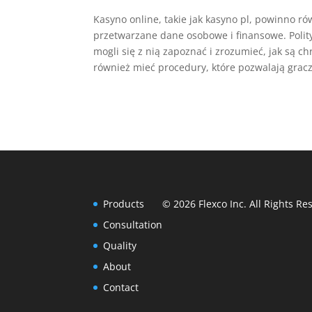
Kasyno online, takie jak kasyno pl, powinno rów
przetwarzane dane osobowe i finansowe. Polit
mogli się z nią zapoznać i zrozumieć, jak są ch
również mieć procedury, które pozwalają grac
Products
©
2026 Flexco Inc. All Rights Re
Consultation
Quality
About
Contact