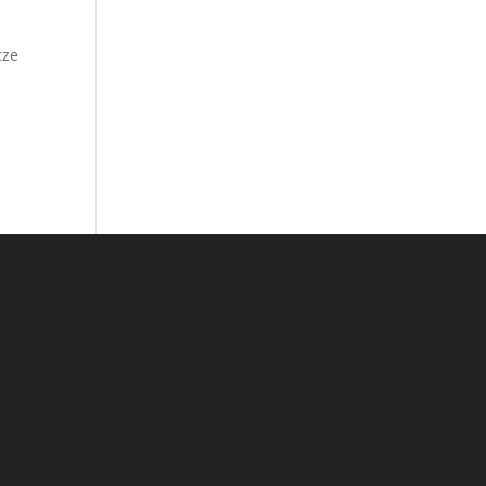
cze
.