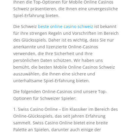
Ihnen die Top-Optionen für Mobile Online Casinos
Schweiz präsentieren, die Ihnen eine unvergessliche
Spiel-Erfahrung bieten.
Die Schweiz
beste online casino schweiz
ist bekannt
für ihre strengen Regeln und Vorschriften im Bereich
des Glücksspiels. Daher ist es wichtig, dass Sie nur
anerkannte und lizenzierte Online-Casinos
verwenden, die Ihre Sicherheit und Ihre
persönlichen Daten schützen. Wir haben uns
bemüht, die besten Mobile Online Casinos Schweiz
auszuwählen, die Ihnen eine sichere und
unterhaltsame Spiel-Erfahrung bieten.
Die folgenden Online-Casinos sind unsere Top-
Optionen für Schweizer Spieler:
1. Swiss Casino Online – Ein Klassiker im Bereich des
Online-Glücksspiels, das seit Jahren Erfahrung
sammelt. Swiss Casino Online bietet eine breite
Palette an Spielen, darunter auch einige der