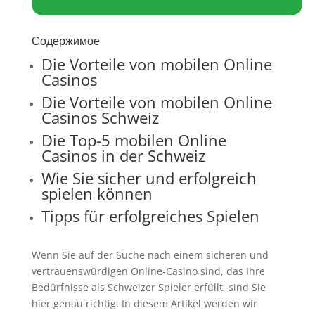
Содержимое
Die Vorteile von mobilen Online
Casinos
Die Vorteile von mobilen Online
Casinos Schweiz
Die Top-5 mobilen Online
Casinos in der Schweiz
Wie Sie sicher und erfolgreich
spielen können
Tipps für erfolgreiches Spielen
Wenn Sie auf der Suche nach einem sicheren und
vertrauenswürdigen Online-Casino sind, das Ihre
Bedürfnisse als Schweizer Spieler erfüllt, sind Sie
hier genau richtig. In diesem Artikel werden wir