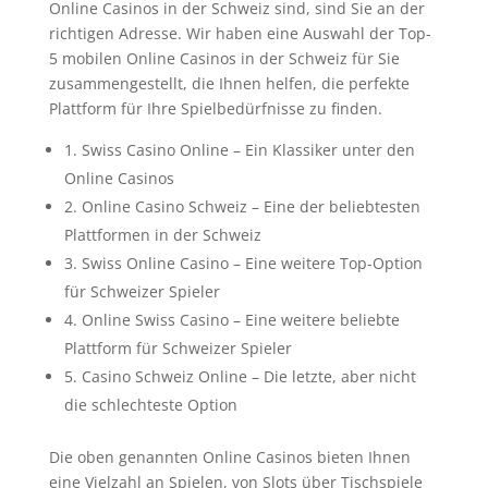
Online Casinos in der Schweiz sind, sind Sie an der
richtigen Adresse. Wir haben eine Auswahl der Top-
5 mobilen Online Casinos in der Schweiz für Sie
zusammengestellt, die Ihnen helfen, die perfekte
Plattform für Ihre Spielbedürfnisse zu finden.
1. Swiss Casino Online – Ein Klassiker unter den
Online Casinos
2. Online Casino Schweiz – Eine der beliebtesten
Plattformen in der Schweiz
3. Swiss Online Casino – Eine weitere Top-Option
für Schweizer Spieler
4. Online Swiss Casino – Eine weitere beliebte
Plattform für Schweizer Spieler
5. Casino Schweiz Online – Die letzte, aber nicht
die schlechteste Option
Die oben genannten Online Casinos bieten Ihnen
eine Vielzahl an Spielen, von Slots über Tischspiele