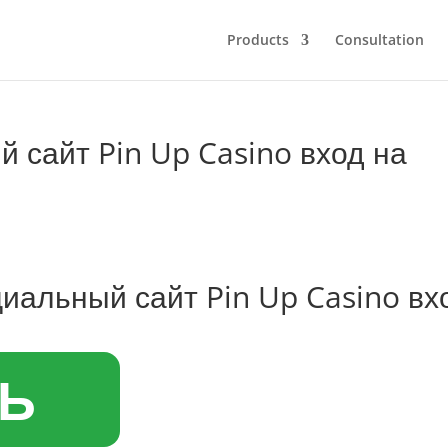
Products
Consultation
 сайт Pin Up Casino вход на
иальный сайт Pin Up Casino вх
ТЬ