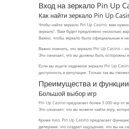
Вход на зеркало Pin Up C
Как найти зеркало Pin Up Casi
Чтобы найти зеркало Pin Up Casino, вам нужно 
зеркало”. Вам будет предложено несколько вар
Важно, чтобы зеркало было официальным и не
Важно помнить, что зеркало Pin Up Casino – э
Это означает, что вы должны быть осторожны и
Если вы ищете надежное зеркало Pin Up Casino
доступность и репутация. Только так вы сможе
Преимущества и функции 
Большой выбор игр
Pin Up Casino предлагает более 3 000 игр от 
Это означает, что вы можете найти игру, кото
Кроме того, Pin Up Casino предлагает функцию 
дилерами, что создает ощущение, что вы на са