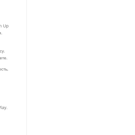
in Up
я.
су.
ете.
ость,
lay.