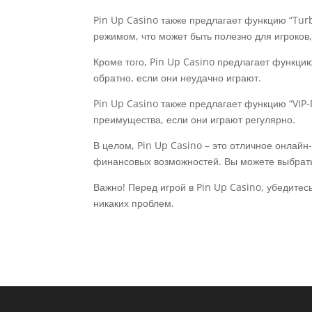
Pin Up Casino также предлагает функцию “Turb
режимом, что может быть полезно для игроков,
Кроме того, Pin Up Casino предлагает функцию
обратно, если они неудачно играют.
Pin Up Casino также предлагает функцию “VIP
преимущества, если они играют регулярно.
В целом, Pin Up Casino – это отличное онлайн
финансовых возможностей. Вы можете выбрать 
Важно! Перед игрой в Pin Up Casino, убедитес
никаких проблем.