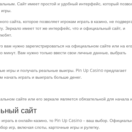
циальным. Сайт имеет простой и удобный интерфейс, который позво
 игры.
ого сайта, которое позволяет игрокам играть в казино, не подверг
у. Зеркало имеет тот же интерфейс, что и официальный сайт, и
любят.
, то вам нужно зарегистрироваться на официальном сайте или на ег
ко минут. Вам нужно только ввести свои личные данные, выбрать
ые игры и получать реальные выигры. Pin Up Casino предлагает
м начать играть и выиграть больше денег.
альном сайте или его зеркале является обязательной для начала 
льный сайт
играть в онлайн-казино, то Pin Up Casino – ваш выбор. Официаль
бор игр, включая слоты, карточные игры и рулетку.