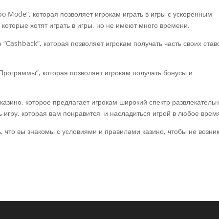
o Mode”, которая позволяет игрокам играть в игры с ускоренным
 которые хотят играть в игры, но не имеют много времени.
 “Cashback”, которая позволяет игрокам получать часть своих став
-Программы”, которая позволяет игрокам получать бонусы и
-казино, которое предлагает игрокам широкий спектр развлекатель
игру, которая вам понравится, и насладиться игрой в любое врем
ь, что вы знакомы с условиями и правилами казино, чтобы не возни