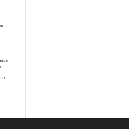
ок
ных и
я.
кло