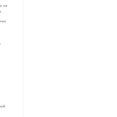
ю на
и.
угих
и
ный