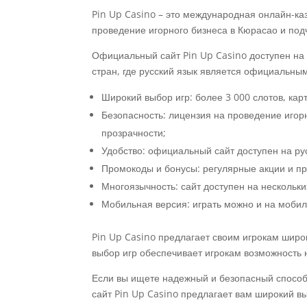
Pin Up Casino – это международная онлайн-ка
проведение игорного бизнеса в Кюрасао и по
Официальный сайт Pin Up Casino доступен на р
стран, где русский язык является официальны
Широкий выбор игр: более 3 000 слотов, карт
Безопасность: лицензия на проведение игор
прозрачности;
Удобство: официальный сайт доступен на ру
Промокоды и бонусы: регулярные акции и пр
Многоязычность: сайт доступен на нескольки
Мобильная версия: играть можно и на мобил
Pin Up Casino предлагает своим игрокам широк
выбор игр обеспечивает игрокам возможность н
Если вы ищете надежный и безопасный способ 
сайт Pin Up Casino предлагает вам широкий вы