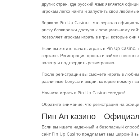
других стран, где русский язык является офи
игрокам легко найти и запустить свои любимые
Зеркало Pin Up Casino – это зеркало официальн
риску блокировки доступа к официальному сайт
позволяет игрокам играть в игры, которые они 
Если вы хотите начать играть в Pin Up Casino
зеркале. Регистрация проста и займет несколь
валюту и подтвердить регистрацию.
После регистрации вы сможете играть в любим
различные бонусы и акции, которые помогут ва
Начните играть в Pin Up Casino сегодня!
Обратите внимание, что регистрация на офици
Пин Ап казино – Официа
Если вы ищете надежный и безопасный способ 
сайт Pin Up Casino предлагает вам широкий вы