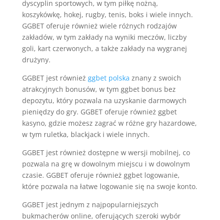
dyscyplin sportowych, w tym piłkę nożną,
koszykówkę, hokej, rugby, tenis, boks i wiele innych.
GGBET oferuje również wiele różnych rodzajów
zakładów, w tym zakłady na wyniki meczów, liczby
goli, kart czerwonych, a także zakłady na wygranej
drużyny.
GGBET jest również
ggbet polska
znany z swoich
atrakcyjnych bonusów, w tym ggbet bonus bez
depozytu, który pozwala na uzyskanie darmowych
pieniędzy do gry. GGBET oferuje również ggbet
kasyno, gdzie możesz zagrać w różne gry hazardowe,
w tym ruletka, blackjack i wiele innych.
GGBET jest również dostępne w wersji mobilnej, co
pozwala na grę w dowolnym miejscu i w dowolnym
czasie. GGBET oferuje również ggbet logowanie,
które pozwala na łatwe logowanie się na swoje konto.
GGBET jest jednym z najpopularniejszych
bukmacherów online, oferujących szeroki wybór