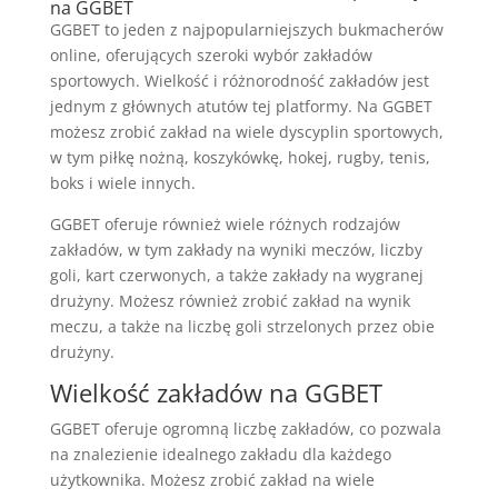
na GGBET
GGBET to jeden z najpopularniejszych bukmacherów
online, oferujących szeroki wybór zakładów
sportowych. Wielkość i różnorodność zakładów jest
jednym z głównych atutów tej platformy. Na GGBET
możesz zrobić zakład na wiele dyscyplin sportowych,
w tym piłkę nożną, koszykówkę, hokej, rugby, tenis,
boks i wiele innych.
GGBET oferuje również wiele różnych rodzajów
zakładów, w tym zakłady na wyniki meczów, liczby
goli, kart czerwonych, a także zakłady na wygranej
drużyny. Możesz również zrobić zakład na wynik
meczu, a także na liczbę goli strzelonych przez obie
drużyny.
Wielkość zakładów na GGBET
GGBET oferuje ogromną liczbę zakładów, co pozwala
na znalezienie idealnego zakładu dla każdego
użytkownika. Możesz zrobić zakład na wiele